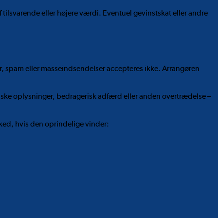
 tilsvarende eller højere værdi. Eventuel gevinstskat eller andre
r, spam eller masseindsendelser accepteres ikke. Arrangøren
falske oplysninger, bedragerisk adfærd eller anden overtrædelse –
sked, hvis den oprindelige vinder: