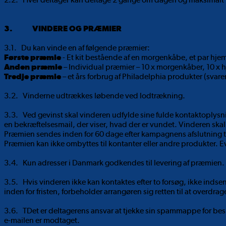
3. VINDERE OG PRÆMIER
3.1. Du kan vinde en af følgende præmier:
Første præmie
- Et kit bestående af en morgenkåbe, et par hj
Anden præmie
– Individual præmier – 10 x morgenkåber, 10 x
Tredje præmie
– et års forbrug af Philadelphia produkter (svaren
3.2. Vinderne udtrækkes løbende ved lodtrækning.
3.3.
Ved gevinst skal vinderen udfylde sine fulde kontaktoplysni
en bekræftelsesmail, der viser, hvad der er vundet. Vinderen skal
Præmien sendes inden for 60 dage efter kampagnens afslutning til
Præmien kan ikke ombyttes til kontanter eller andre produkter. 
3.4. Kun adresser i Danmark godkendes til levering af præmien.
3.5. Hvis vinderen ikke kan kontaktes efter to forsøg, ikke ind
inden for fristen, forbeholder arrangøren sig retten til at overdr
3.6. TDet er deltagerens ansvar at tjekke sin spammappe for besk
e-mailen er modtaget.