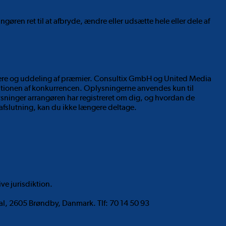
ren ret til at afbryde, ændre eller udsætte hele eller dele af
gere og uddeling af præmier. Consultix GmbH og United Media
ationen af konkurrencen. Oplysningerne anvendes kun til
oplysninger arrangøren har registreret om dig, og hvordan de
 afslutning, kan du ikke længere deltage.
ve jurisdiktion.
al, 2605 Brøndby, Danmark. Tlf: 70 14 50 93