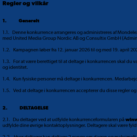
Regler og vilkår
1. Generelt
1.1. Denne konkurrence arrangeres og administreres af Mondelez
med United Media Group Nordic AB og Consultix GmbH (Admini
1.2. Kampagnen løber fra 12. januar 2026 til og med 19. april 20
1.3. For at være berettiget til at deltage i konkurrencen skal du
og identitet.
1.4. Kun fysiske personer må deltage i konkurrencen. Medarbejde
1.5. Ved at deltage i konkurrencen accepterer du disse regler og 
2. DELTAGELSE
2.1. Du deltager ved at udfylde konkurrenceformularen på
winw
udfylde dine øvrige kontaktoplysninger. Deltagere skal være fyldt
2.2. Hver deltager kan deltage 2 gange om dagen og maksimalt 1