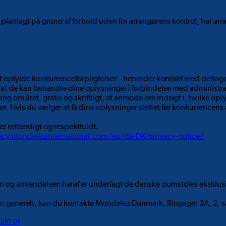
lagt på grund af forhold uden for arrangørens kontrol, har arrangø
 opfylde konkurrenceforpligtelser – herunder kontakt med delta
at de kan behandle dine oplysninger i forbindelse med administr
 gang om året, gratis og skriftligt, at anmode om indsigt i, hvilke 
er. Hvis du vælger at få dine oplysninger slettet før konkurrencens
r retfærdigt og respektfuldt.
vacy.mondelezinternational.com/eu/da-DK/privacy-notice/
en og anvendelsen heraf er underlagt de danske domstoles eksklusi
cen generelt, kan du kontakte Mondelez Danmark, Ringager 2A, 2. s
akt os