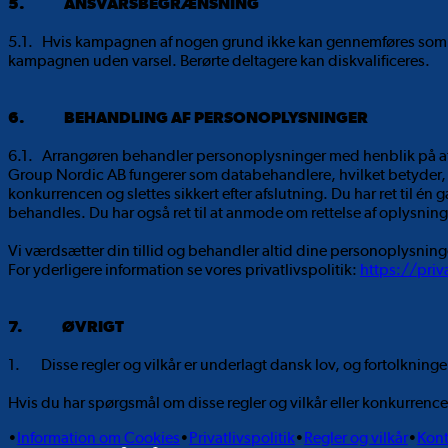
5. ANSVARSBEGRÆNSNING
5.1. Hvis kampagnen af nogen grund ikke kan gennemføres som plan
kampagnen uden varsel. Berørte deltagere kan diskvalificeres.
6. BEHANDLING AF PERSONOPLYSNINGER
6.1. Arrangøren behandler personoplysninger med henblik på at
Group Nordic AB fungerer som databehandlere, hvilket betyder, 
konkurrencen og slettes sikkert efter afslutning. Du har ret til én
behandles. Du har også ret til at anmode om rettelse af oplysning
Vi værdsætter din tillid og behandler altid dine personoplysninge
For yderligere information se vores privatlivspolitik:
https://pri
7. ØVRIGT
1. Disse regler og vilkår er underlagt dansk lov, og fortolkning
Hvis du har spørgsmål om disse regler og vilkår eller konkurren
•
Information om Cookies
•
Privatlivspolitik
•
Regler og vilkår
•
Kont