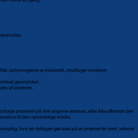
neperioden.
ar. Når oplysningerne er indsendt, modtager vinderen
ventuel gevinstskat.
les af vinderen.
 modtage præmien på den angivne adresse, eller ikke afhenter den
nsation til den oprindelige vinder.
nsvarlig, hvis en deltager gør krav på en præmie for sent, selvom