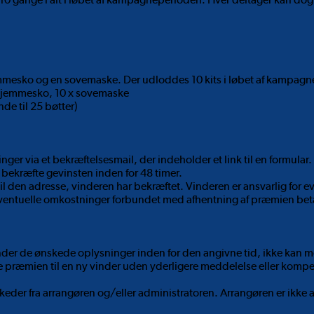
emmesko og en sovemaske. Der udloddes 10 kits i løbet af kampag
 hjemmesko, 10 x sovemaske
de til 25 bøtter)
nger via et bekræftelsesmail, der indeholder et link til en formul
 bekræfte gevinsten inden for 48 timer.
 den adresse, vinderen har bekræftet. Vinderen er ansvarlig for e
Eventuelle omkostninger forbundet med afhentning af præmien beta
sender de ønskede oplysninger inden for den angivne tid, ikke kan
age præmien til en ny vinder uden yderligere meddelelse eller kompe
eder fra arrangøren og/eller administratoren. Arrangøren er ikke a