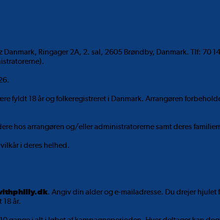
 Danmark, Ringager 2A, 2. sal, 2605 Brøndby, Danmark. Tlf: 70 1
stratorerne).
26.
 være fyldt 18 år og folkeregistreret i Danmark. Arrangøren forbehol
re hos arrangøren og/eller administratorerne samt deres familiem
vilkår i deres helhed.
ithphilly.dk
. Angiv din alder og e-mailadresse. Du drejer hjulet
 18 år.
0 gange i alt i løbet af kampagneperioden. Hver deltager kan dog