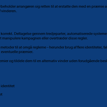
beholder arrangøren sig retten til at erstatte den med en præmie af
f vinderen.
 korrekt. Deltagelse gennem tredjeparter, automatiserede systeme
er at manipulere kampagnen eller overtræder disse regler.
etoder til at omgå reglerne – herunder brug af flere identiteter, 
l eventuelle præmier.
præmier og tildele dem til en alternativ vinder uden forudgående be
identitet
et