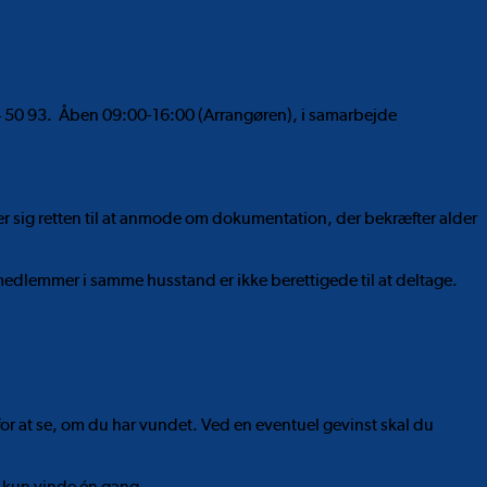
4 50 93. Åben 09:00-16:00 (Arrangøren), i samarbejde
der sig retten til at anmode om dokumentation, der bekræfter alder
edlemmer i samme husstand er ikke berettigede til at deltage.
 for at se, om du har vundet. Ved en eventuel gevinst skal du
 kun vinde én gang.