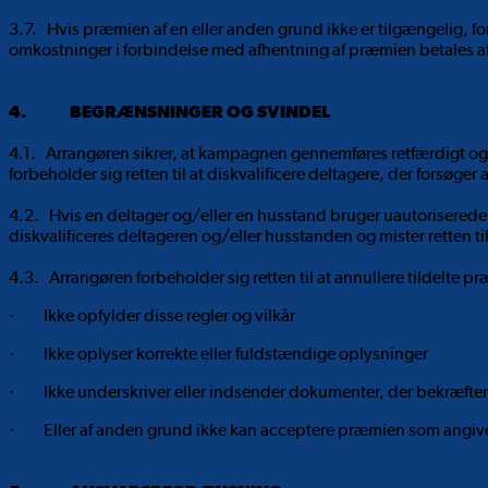
3.7. Hvis præmien af en eller anden grund ikke er tilgængelig, for
omkostninger i forbindelse med afhentning af præmien betales a
4. BEGRÆNSNINGER OG SVINDEL
4.1. Arrangøren sikrer, at kampagnen gennemføres retfærdigt og
forbeholder sig retten til at diskvalificere deltagere, der forsøg
4.2. Hvis en deltager og/eller en husstand bruger uautoriserede m
diskvalificeres deltageren og/eller husstanden og mister retten ti
4.3.
Arrangøren forbeholder sig retten til at annullere tildelte 
· Ikke opfylder disse regler og vilkår
· Ikke oplyser korrekte eller fuldstændige oplysninger
· Ikke underskriver eller indsender dokumenter, der bekræfter 
· Eller af anden grund ikke kan acceptere præmien som angiv